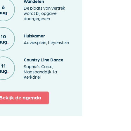
Wandelen
6
De plaats van vertrek
aug
.
wordt bij opgave
doorgegeven.
Huiskamer
10
aug
.
Adviesplein, Leyenstein
Country Line Dance
11
Sophie's Coice,
aug
.
Maasbanddijk 1a
Kerkdriel
Bekijk de agenda