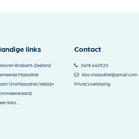
andige links
Contact
enioren Brabant-Zeeland
0418 640520
emeente Maasdriel
kbo.maasdriel@gmail.com
eam OnsMaasdriel (Welzijn
Privacyverklaring
ommelerwaard)
er links...