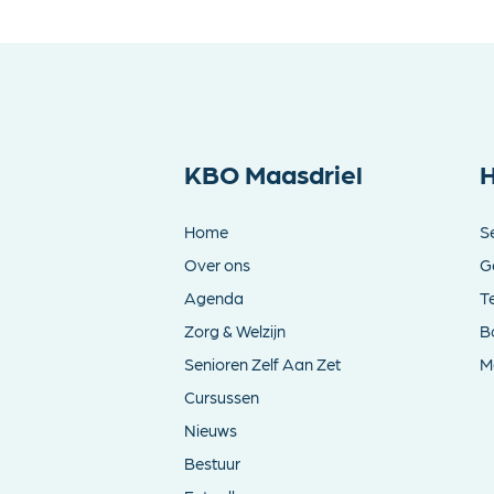
KBO Maasdriel
H
Home
S
Over ons
G
Agenda
T
Zorg & Welzijn
B
Senioren Zelf Aan Zet
Me
Cursussen
Nieuws
Bestuur