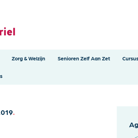
Zorg & Welzijn
Senioren Zelf Aan Zet
Cursu
s
2019
.
Ag