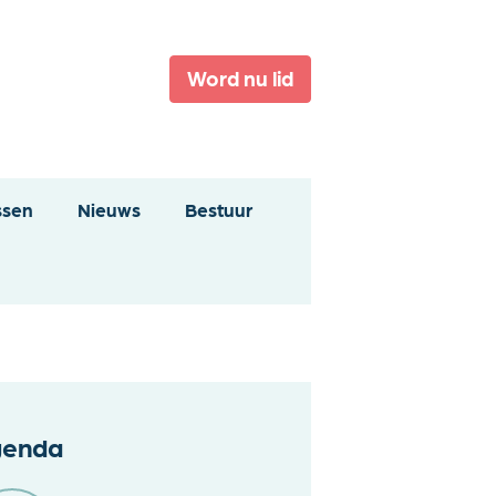
Word nu lid
ssen
Nieuws
Bestuur
enda