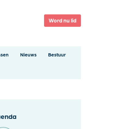
Word nu lid
ssen
Nieuws
Bestuur
enda