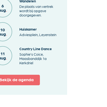
Wandelen
6
De plaats van vertrek
aug
.
wordt bij opgave
doorgegeven.
Huiskamer
10
aug
.
Adviesplein, Leyenstein
Country Line Dance
11
Sophie's Coice,
aug
.
Maasbanddijk 1a
Kerkdriel
Bekijk de agenda