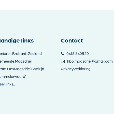
andige links
Contact
enioren Brabant-Zeeland
0418 640520
emeente Maasdriel
kbo.maasdriel@gmail.com
eam OnsMaasdriel (Welzijn
Privacyverklaring
ommelerwaard)
er links...