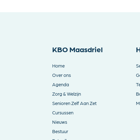
KBO Maasdriel
H
Home
S
Over ons
G
Agenda
T
Zorg & Welzijn
B
Senioren Zelf Aan Zet
Me
Cursussen
Nieuws
Bestuur